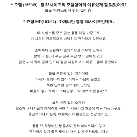
* 모델 (166/49) - 정 55사이즈의 모델양에게 여유있게 잘 맞았어요
!
힙을 자연스럽게 덮는 길이감!
* 효정 MD(163/62) - 하체비만 통통 66사이즈인데요.
66 사이즈를 주로 입는 통통 체형 기준으로
이 셔츠는 전체적으로 넉넉하고 편안하게 맞았어요.
소매부터 몸판까지 전체적으로 여유가 있어서
팔뚝, 가슴, 배 부분 전부 부담 없이 떨어졌구요,
얇은 나시 위에 걸쳐 입으니 정말 시원하고 가벼운 느낌이 들었어요.
힙을 충분히 덮는 기장이라
하체가 드러나지 않아 더더욱 마음에 들었고,
셔츠 앞쪽만 살짝 넣어 입으면
비율도 좋아 보이고 스타일링도 딱 예쁘게 완성돼요!
살짝 비침 있는 소재라
민소매나 나시탑과 레이어드 하면 더 시원하고 가볍게 착용 가능하구요,
출근룩이나 마실룩, 여행룩까지 활용도도 정말 높아요.
통통 66 체형이신 분들께도 전혀 타이트하지 않고
편안하게 입기 좋은 핏이라 자신 있게 추천드립니다 :)