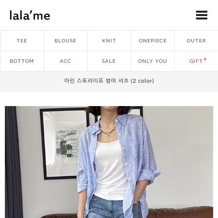
TEE
BLOUSE
KNIT
ONEPIECE
OUTER
BOTTOM
ACC
SALE
ONLY YOU
GIFT
마린 스트라이프 썸머 셔츠 (2 color)