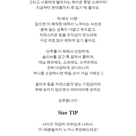
그리고 시원하게 떨어지는 레이온 혼방 소재까지!
지금부터 한여름까지 쭉 입기 딱 좋아요.
딱 봐도 시원~
입으면 더 쾌적한 매력이 느껴지는 셔츠로
몸에 닿는 감촉이 가볍고 부드럽고,
자연스러운 링클 조직감이 멋스러워
구김 걱정 없이 편하게 입기 좋아요,
단추를 다 채워서 단정하게,
슬리브를 걷고 툭 걸쳐서 쿨하게,
데님 팬츠에도, 쇼츠에도, 스커트에도
진짜 다양하게 코디되니까
하나쯤 소장하시면 매일 손이 가실 거예요 :)
골반과 힙을 자연스럽게 덮는 기장감이라
부해 보이지 않으면서 여리여리해 보여요.
강추합니다!
Size TIP
사이즈
적당히 여유있게 나와서,
55~66분들까지 누구나 추천해드려요!