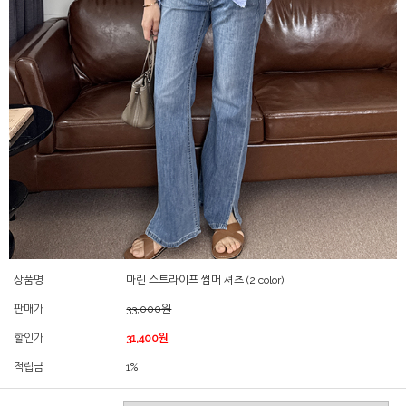
상품명
마린 스트라이프 썸머 셔츠 (2 color)
판매가
33,000원
할인가
31,400원
적립금
1%