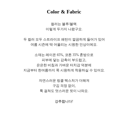
Color & Fabric
컬러는 블루/블랙.
이렇게 두가지 나왔구요.
두 컬러 모두 스트라이프 패턴이 깔끔하게 들어가 있어
여름 시즌에 딱 어울리는 시원한 인상이에요.
소재는 레이온 65%, 코튼 35% 혼방으로
피부에 닿는 감촉이 부드럽고,
은은한 비침과 가벼운 터치감 덕분에
지금부터 한여름까지 쭉 시원하게 착용하실 수 있어요.
자연스러운 링클 텍스처가 더해져
구김 걱정 없이,
툭 걸쳐도 멋스러운 핏이 나와요.
강추합니다!