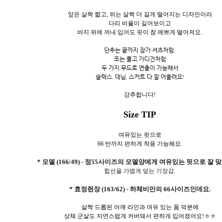
앞은 살짝 짧고, 뒤는 살짝 더 길게 떨어지는 디자인이라
다리 비율이 길어보이고
바지 위에 꺼내 입어도 핏이 참 예쁘게 떨어져요.
단추는 끝까지 잠가 셔츠처럼,
또는 풀고 가디건처럼
두 가지 무드로 연출이 가능해서
슬랙스, 데님, 스커트 다 잘 어울려요!
강추합니다!
Size TIP
여유있는 핏으로
66 반까지 편하게 착용 가능해요.
* 모델 (166/49) - 정55사이즈의 모델양에게 여유있는 핏으로 잘 
힙선을 가볍게 덮는 기장감.
* 효정쥔장 (163/62) - 하체비만의 66사이즈인데요.
살짝 드롭된 어깨 라인과 여유 있는 품 덕분에
상체 군살도 자연스럽게 커버돼서 편하게 입어졌어요!ㅎㅎ