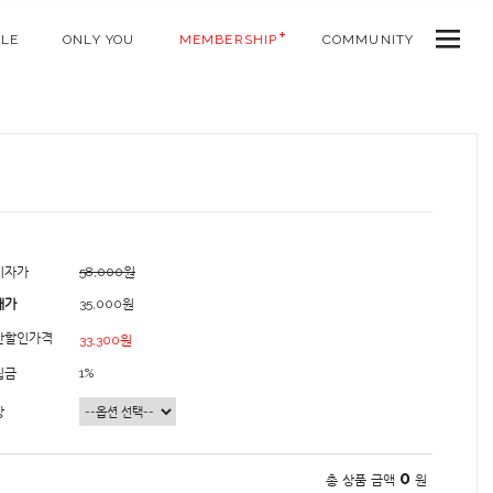
ALE
ONLY YOU
MEMBERSHIP
COMMUNITY
비자가
58,000원
매가
35,000원
간할인가격
33,300원
립금
1%
상
0
총 상품 금액
원