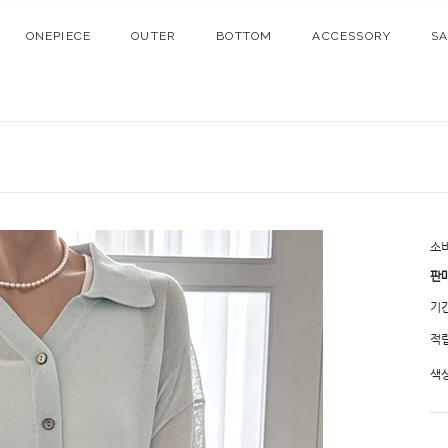
ONEPIECE
OUTER
BOTTOM
ACCESSORY
S
소
판
기
적
색