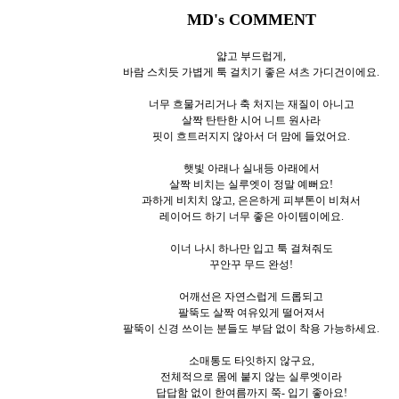
MD's COMMENT
얇고 부드럽게,
바람 스치듯 가볍게 툭 걸치기 좋은 셔츠 가디건이에요.
너무 흐물거리거나 축 처지는 재질이 아니고
살짝 탄탄한 시어 니트 원사라
핏이 흐트러지지 않아서 더 맘에 들었어요.
햇빛 아래나 실내등 아래에서
살짝 비치는 실루엣이 정말 예뻐요!
과하게 비치치 않고, 은은하게 피부톤이 비쳐서
레이어드 하기 너무 좋은 아이템이에요.
이너 나시 하나만 입고 툭 걸쳐줘도
꾸안꾸 무드 완성!
어깨선은 자연스럽게 드롭되고
팔뚝도 살짝 여유있게 떨어져서
팔뚝이 신경 쓰이는 분들도 부담 없이 착용 가능하세요.
소매통도 타잇하지 않구요,
전체적으로 몸에 붙지 않는 실루엣이라
답답함 없이 한여름까지 쭉- 입기 좋아요!