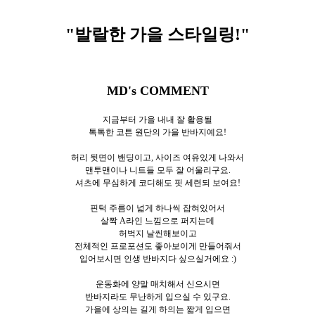
"발랄한 가을 스타일링
!"
MD's COMMENT
지금부터 가을 내내 잘 활용될
톡톡한 코튼 원단의 가을 반바지예요!
허리 뒷면이 밴딩이고, 사이즈 여유있게 나와서
맨투맨이나 니트들 모두 잘 어울리구요.
셔츠에 무심하게 코디해도 핏 세련되 보여요!
핀턱 주름이 넓게 하나씩 잡혀있어서
살짝 A라인 느낌으로 퍼지는데
허벅지 날씬해보이고
전체적인 프로포션도 좋아보이게 만들어줘서
입어보시면 인생 반바지다 싶으실거에요 :)
운동화에 양말 매치해서 신으시면
반바지라도 무난하게 입으실 수 있구요.
가을에 상의는 길게 하의는 짧게 입으면