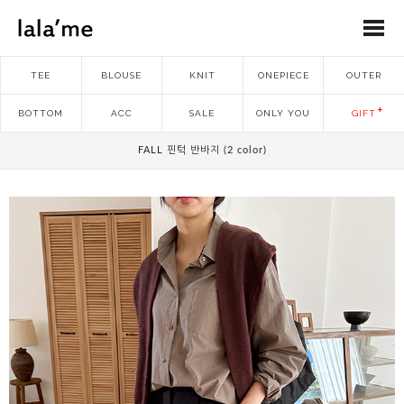
TEE
BLOUSE
KNIT
ONEPIECE
OUTER
BOTTOM
ACC
SALE
ONLY YOU
GIFT
FALL 핀턱 반바지 (2 color)