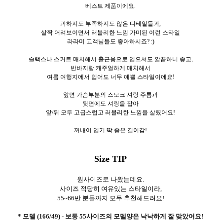
베스트 제품이에요.
과하지도 부족하지도 않은 디테일들과,
살짝 어려보이면서 러블리한 느낌 가미된 이런 스타일
라라미 고객님들도 좋아하시죠? :)
슬랙스나 스커트 매치해서 출근용으로 입으셔도 깔끔하니 좋고,
반바지랑 캐주얼하게 매치해서
여름 여행지에서 입어도 너무 예쁠 스타일이에요!
앞면 가슴부분의 스모크 셔링 주름과
뒷면에도 셔링을 잡아
앞/뒤 모두 고급스럽고 러블리한 느낌을 살렸어요!
꺼내어 입기 딱 좋은 길이감!
Size TIP
원사이즈로 나왔는데요.
사이즈 적당히 여유있는 스타일이라,
55~66반 분들까지 모두 추천해드려요!
* 모델 (166/49) - 보통 55사이즈의 모델양은 낙낙하게 잘 맞았어요!