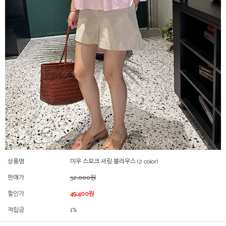
상품명
미우 스모크 셔링 블라우스 (2 color)
판매가
52,000원
할인가
49,400원
적립금
1%