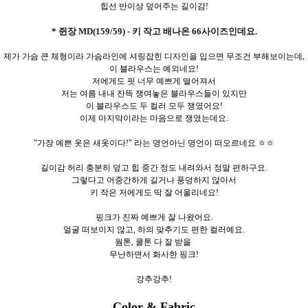
힙선 반이상 덮어주는 길이감!
* 쥔장 MD(159/59) - 키 작고 배나온 66사이즈인데요.
제가 가슴 큰 체형이라 가슴라인에 셔링잡힌 디자인을 입으면 무조건 부해보이는데,
이 블라우스는 예외네요!
저에게도 핏 너무 예쁘게 떨어져서
저는 여름 내내 잔뜩 쟁여놓은 블라우스들이 있지만
이 블라우스도 두 컬러 모두 쟁였어요!
이제 마지막이라는 마음으로 쟁였는데요.
"가장 예쁜 옷은 새옷이다!" 라는 명언아닌 명언이 떠오르네요 ㅎㅎ
길이감 허리 충분히 덮고 힙 중간 정도 내려와서 정말 편하구요.
그렇다고 어중간하게 길거나 풍덩하지 않아서
키 작은 저에게도 딱 잘 어울리네요!
핑크가 진짜 예쁘게 잘 나왔어요.
얼굴 떠보이지 않고, 하의 맞추기도 편한 컬러예요.
웜톤, 쿨톤 다 잘 받을
무난하면서 화사한 핑크!
강추강추!
Color & Fabric