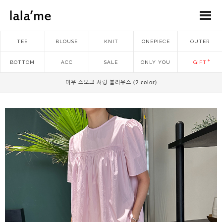
TEE
BLOUSE
KNIT
ONEPIECE
OUTER
BOTTOM
ACC
SALE
ONLY YOU
GIFT
미우 스모크 셔링 블라우스 (2 color)