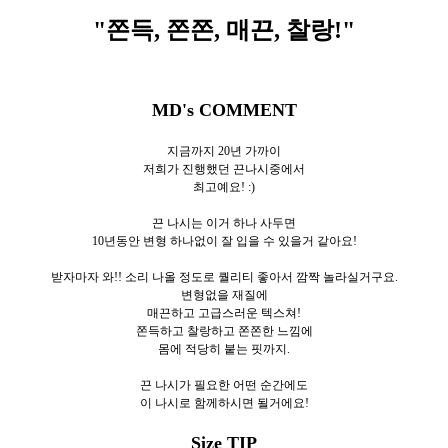
"쫀득, 쫀쫀, 매끈, 찰랑
!"
MD's COMMENT
지금까지 20년 가까이
저희가 진행했던 끈나시중에서
최고예요! :)
끈 나시는 이거 하나 사두면
10년동안 변형 하나없이 잘 입을 수 있을거 같아요!
받자마자 와!! 소리 나올 정도로 퀄리티 좋아서 깜짝 놀라실거구요.
변형없을 재질에
매끈하고 고급스러운 텍스쳐!
쫀득하고 찰랑하고 쫀쫀한 느낌에
몸에 적당히 붙는 핏까지.
끈 나시가 필요한 어떤 순간에도
이 나시로 함께하시면 될거에요!
Size TIP