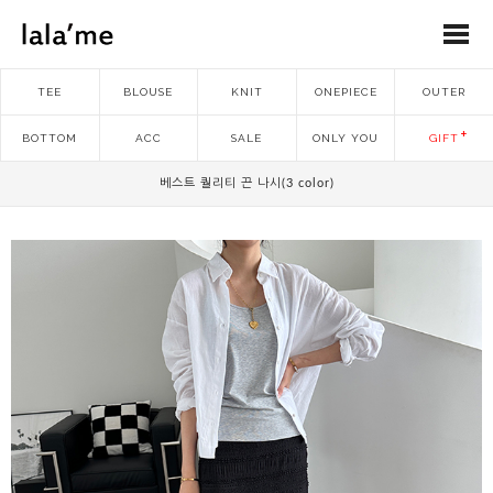
TEE
BLOUSE
KNIT
ONEPIECE
OUTER
BOTTOM
ACC
SALE
ONLY YOU
GIFT
베스트 퀄리티 끈 나시(3 color)