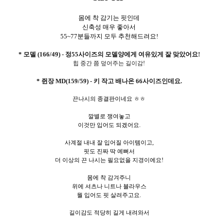
몸에 착 감기는 핏인데
신축성 매우 좋아서
55~77분들까지 모두 추천해드려요!
* 모델 (166/49) - 정55사이즈의 모델양에게 여유있게 잘 맞았어요!
힙 중간 쯤 덮어주는 길이감!
* 쥔장 MD(159/59) - 키 작고 배나온 66사이즈인데요.
끈나시의 종결판이네요 ㅎㅎ
깔별로 쟁여놓고
이것만 입어도 되겠어요.
사계절 내내 잘 입어질 아이템이고,
핏도 진짜 딱 예뻐서
더 이상의 끈 나시는 필요없을 지경이에요!
몸에 착 감겨주니
위에 셔츠나 니트나 블라우스
뭘 입어도 핏 살려주고요.
길이감도 적당히 길게 내려와서