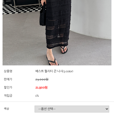
상품명
베스트 퀄리티 끈 나시(3 color)
판매가
23,000원
할인가
21,900원
적립금
1%
색상