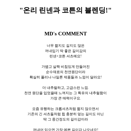
"온리 린넨과 코튼의 블렌딩
!"
MD's COMMENT
너무 짧지도 길지도 않은
꺼내입기 딱 좋은 길이감의
린넨+코튼 셔츠예요!
가볍고 살짝 비침있게 만들어진
순수재료의 천연원단이라
확실히 폴리나 나일론 제품들과 느낌이 달라요!
더 내추럴하고, 고급스런 느낌.
천연 원단을 입었을때 느껴지는 그 특유의 내추럴함이
가장 큰 매력이구요.
요즘 유행하는 크롭셔츠처럼 짧지 않으면서
기존의 긴 셔츠들처럼 힙 충분히 덮는 길이도 아닌
딱 그 중간정도의 길이감이라
꺼내어 입으면 가장 예쁜 길이감 나오네요!