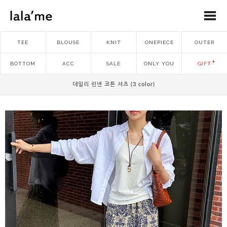
TEE
BLOUSE
KNIT
ONEPIECE
OUTER
BOTTOM
ACC
SALE
ONLY YOU
GIFT
데일리 린넨 코튼 셔츠 (3 color)