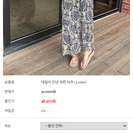
상품명
데일리 린넨 코튼 셔츠 (3 color)
판매가
51,000원
할인가
48,500원
적립금
1%
색상