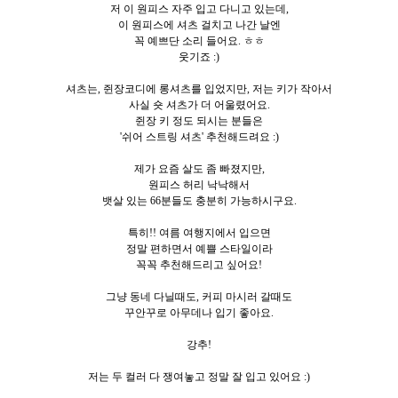
저 이 원피스 자주 입고 다니고 있는데,
이 원피스에 셔츠 걸치고 나간 날엔
꼭 예쁘단 소리 들어요. ㅎㅎ
웃기죠 :)
셔츠는, 쥔장코디에 롱셔츠를 입었지만, 저는 키가 작아서
사실 숏 셔츠가 더 어울렸어요.
쥔장 키 정도 되시는 분들은
'쉬어 스트링 셔츠' 추천해드려요 :)
제가 요즘 살도 좀 빠졌지만,
원피스 허리 낙낙해서
뱃살 있는 66분들도 충분히 가능하시구요.
특히!! 여름 여행지에서 입으면
정말 편하면서 예쁠 스타일이라
꼭꼭 추천해드리고 싶어요!
그냥 동네 다닐때도, 커피 마시러 갈때도
꾸안꾸로 아무데나 입기 좋아요.
강추!
저는 두 컬러 다 쟁여놓고 정말 잘 입고 있어요 :)