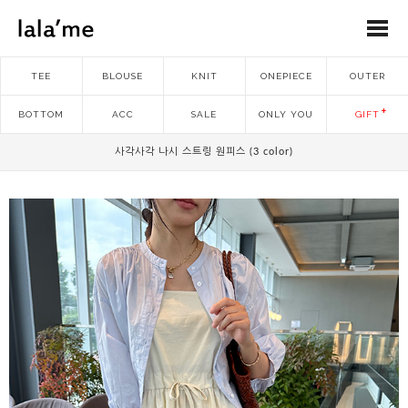
TEE
BLOUSE
KNIT
ONEPIECE
OUTER
BOTTOM
ACC
SALE
ONLY YOU
GIFT
사각사각 나시 스트링 원피스 (3 color)