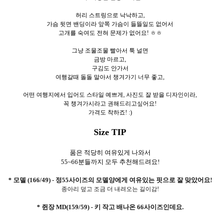
허리 스트링으로 낙낙하고,
가슴 뒷면 밴딩이라 앞쪽 가슴이 들뜰일도 없어서
고개를 숙여도 전혀 문제가 없어요! ㅎㅎ
그냥 조물조물 빨아서 툭 널면
금방 마르고,
구김도 안가서
여행갈때 돌돌 말아서 챙겨가기 너무 좋고,
어떤 여행지에서 입어도 스타일 예쁘게, 사진도 잘 받을 디자인이라,
꼭 챙겨가시라고 권해드리고싶어요!
가격도 착하죠! :)
Size TIP
품은 적당히 여유있게 나와서
55~66분들까지 모두 추천해드려요!
* 모델 (166/49) - 정55사이즈의 모델양에게 여유있는 핏으로 잘 맞았어요!
종아리 덮고 조금 더 내려오는 길이감!
* 쥔장 MD(159/59) - 키 작고 배나온 66사이즈인데요.