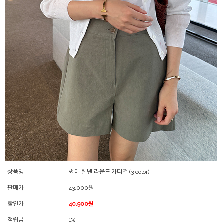
상품명
써머 린넨 라운드 가디건 (3 color)
판매가
43,000원
할인가
40,900원
적립금
1%