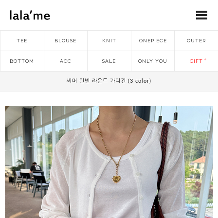
TEE
BLOUSE
KNIT
ONEPIECE
OUTER
BOTTOM
ACC
SALE
ONLY YOU
GIFT
써머 린넨 라운드 가디건 (3 color)