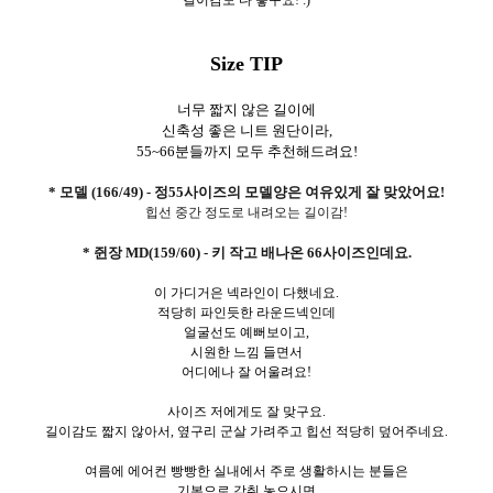
길이감도 다 좋구요! :)
Size TIP
너무 짧지 않은 길이에
신축성 좋은 니트 원단이라,
55~66분들까지 모두 추천해드려요!
* 모델 (166/49) - 정55사이즈의 모델양은 여유있게 잘 맞았어요!
힙선 중간 정도로 내려오는 길이감!
* 쥔장 MD(159/60) - 키 작고 배나온 66사이즈인데요.
이 가디거은 넥라인이 다했네요.
적당히 파인듯한 라운드넥인데
얼굴선도 예뻐보이고,
시원한 느낌 들면서
어디에나 잘 어울려요!
사이즈 저에게도 잘 맞구요.
길이감도 짧지 않아서, 옆구리 군살 가려주고 힙선 적당히 덮어주네요.
여름에 에어컨 빵빵한 실내에서 주로 생활하시는 분들은
기본으로 갖춰 놓으시면