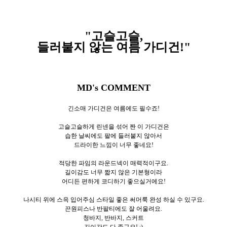
"고슬고슬,
들러붙지 않는 여름 가디건!
"
MD's COMMENT
긴소매 가디건은 여름에도 필수죠!
고슬고슬하게 린넨을 섞어 짠 이 가디건은
습한 날씨에도 팔에 들러붙지 않아서
드라이한 느낌이 너무 좋네요!
적당한 파임의 라운드넥이 매력적이구요.
길이감도 너무 짧지 않은 기본형이라
어디든 편하게 코디하기 좋으실거에요!
나시티 위에 스윽 입어주심 스타일 좋은 써머룩 완성 하실 수 있구요.
끈원피스나 반팔티에도 잘 어울려요.
청바지, 반바지, 스커트