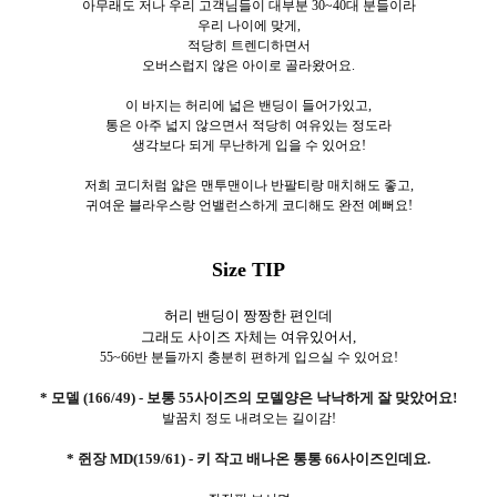
아무래도 저나 우리 고객님들이 대부분 30~40대 분들이라
우리 나이에 맞게,
적당히 트렌디하면서
오버스럽지 않은 아이로 골라왔어요.
이 바지는 허리에 넓은 밴딩이 들어가있고,
통은 아주 넓지 않으면서 적당히 여유있는 정도라
생각보다 되게 무난하게 입을 수 있어요!
저희 코디처럼 얇은 맨투맨이나 반팔티랑 매치해도 좋고,
귀여운 블라우스랑 언밸런스하게 코디해도 완전 예뻐요!
Size TIP
허리 밴딩이 짱짱한 편인데
그래도 사이즈 자체는 여유있어서,
55~66반 분들까지 충분히 편하게 입으실 수 있어요!
* 모델 (166/49) - 보통 55사이즈의 모델양은 낙낙하게 잘 맞았어요!
발꿈치 정도 내려오는 길이감!
* 쥔장 MD(159/61) - 키 작고 배나온 통통 66사이즈인데요.