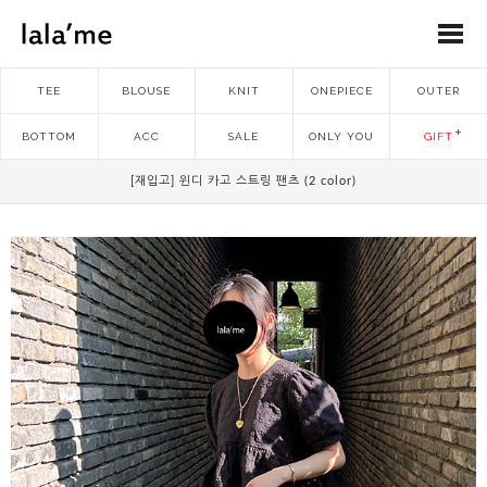
TEE
BLOUSE
KNIT
ONEPIECE
OUTER
BOTTOM
ACC
SALE
ONLY YOU
GIFT
[재입고] 윈디 카고 스트링 팬츠 (2 color)