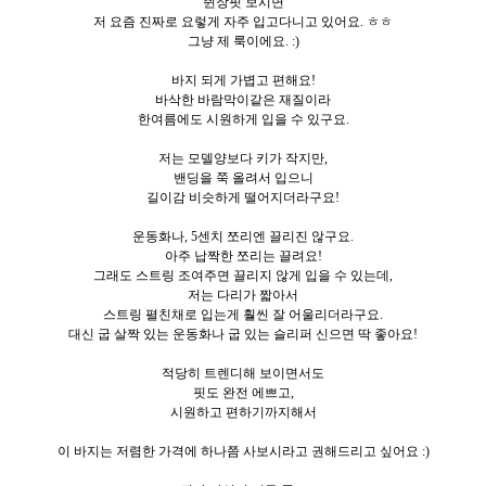
쥔장핏 보시면
저 요즘 진짜로 요렇게 자주 입고다니고 있어요. ㅎㅎ
그냥 제 룩이에요. :)
바지 되게 가볍고 편해요!
바삭한 바람막이같은 재질이라
한여름에도 시원하게 입을 수 있구요.
저는 모델양보다 키가 작지만,
밴딩을 쭉 올려서 입으니
길이감 비슷하게 떨어지더라구요!
운동화나, 5센치 쪼리엔 끌리진 않구요.
아주 납짝한 쪼리는 끌려요!
그래도 스트링 조여주면 끌리지 않게 입을 수 있는데,
저는 다리가 짧아서
스트링 펼친채로 입는게 훨씬 잘 어울리더라구요.
대신 굽 살짝 있는 운동화나 굽 있는 슬리퍼 신으면 딱 좋아요!
적당히 트렌디해 보이면서도
핏도 완전 에쁘고,
시원하고 편하기까지해서
이 바지는 저렴한 가격에 하나쯤 사보시라고 권해드리고 싶어요 :)