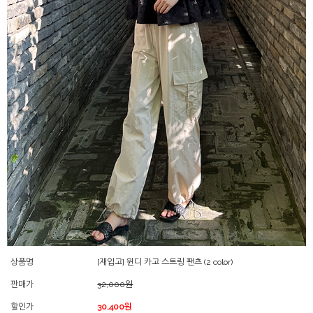
상품명
[재입고] 윈디 카고 스트링 팬츠 (2 color)
판매가
32,000원
할인가
30,400원