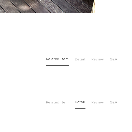
Related Item
Detail
Review
Q&A
Detail
Related Item
Review
Q&A