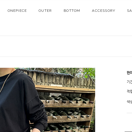
ONEPIECE
OUTER
BOTTOM
ACCESSORY
S
판
기
적
색