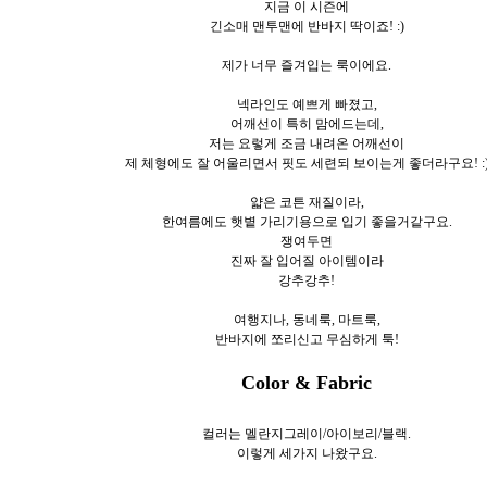
지금 이 시즌에
긴소매 맨투맨에 반바지 딱이죠! :)
제가 너무 즐겨입는 룩이에요.
넥라인도 예쁘게 빠졌고,
어깨선이 특히 맘에드는데,
저는 요렇게 조금 내려온 어깨선이
제 체형에도 잘 어울리면서 핏도 세련되 보이는게 좋더라구요! :
얇은 코튼 재질이라,
한여름에도 햇볕 가리기용으로 입기 좋을거같구요.
쟁여두면
진짜 잘 입어질 아이템이라
강추강추!
여행지나, 동네룩, 마트룩,
반바지에 쪼리신고 무심하게 툭!
Color & Fabric
컬러는 멜란지그레이/아이보리/블랙.
이렇게 세
가지 나왔구요.