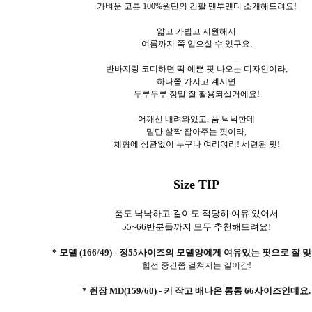
가벼운 코튼 100%원단의 긴팔 맨투맨티 소개해드려요!
얇고 가볍고 시원해서
여름까지 쭉 입으실 수 있구요.
반바지랑 코디하면 딱 예쁜 핏 나오는 디자인이라,
하나쯤 가지고 계시면
두루두루 정말 잘 활용되실거에요!
어깨선 내려와있고, 품 낙낙한데
밑단 살짝 잡아주는 핏이라,
체형에 상관없이 누구나 여리여리! 세련된 핏!
Size TIP
품도 낙낙하고 길이도 적당히 여유 있어서
55~66반분들까지 모두 추천해드려요!
* 모델 (166/49) - 정55사이즈의 모델양에게 여유있는 핏으로 잘 
힙선 중간쯤 걸쳐지는 길이감!
* 쥔장 MD(159/60) - 키 작고 배나온 통통 66사이즈인데요.