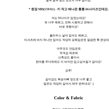
발목 살짝 덮는 정도의 10부 길이감!
* 쥔장 MD(159/61) - 키 작고 배나온 통통 66사이즈인데요.
저는 M사이즈 입었는데요!
핏 너무 예쁘고, 진짜 시원하고 편해서
바로 겟했어요!
블라우스 넣어 입어도 예쁘고,
티셔츠에 바지 하나만 입어도 적당히 갖춰입은듯 깔끔한 룩 완성되
아무것도 안입은듯
무게감 제로에
신축성도 좋아서
한여름 무더위에도 이 바지만 입고싶어질거 같아요!
강추!
길이감도 복숭아뼈 정도로 너무 좋고
밑위도 적당히 길어서 매우 편하네요! :)
Color & Fabric