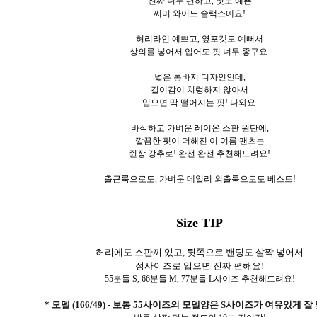
진짜 너무 편하고, 핏도 예쁜
써머 와이드 슬랙스예요!
허리라인 예쁘고, 옆포켓도 예뻐서
상의를 넣어서 입어도 핏 너무 좋구요.
넓은 통바지 디자인인데,
길이감이 치렁하지 않아서
입으면 딱 떨어지는 핏! 나와요.
바삭하고 가벼운 레이온 스판 원단에,
깔끔한 핏이 더해진 이 여름 팬츠는
쥔장 강추로! 완전 완전 추천해드려요!
출근룩으로도, 가벼운 데일리 외출룩으로도 베스트!
Size TIP
허리에도 스판끼 있고, 뒷쪽으로 밴딩도 살짝 넣어서
정사이즈로 입으면 진짜 편해요!
55분들 S, 66분들 M, 77분들 L사이즈 추천해드려요!
* 모델 (166/49) - 보통 55사이즈의 모델양은 S사이즈가 여유있게 잘