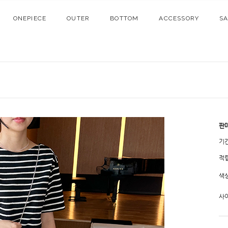
ONEPIECE
OUTER
BOTTOM
ACCESSORY
S
판
기
적
색
사