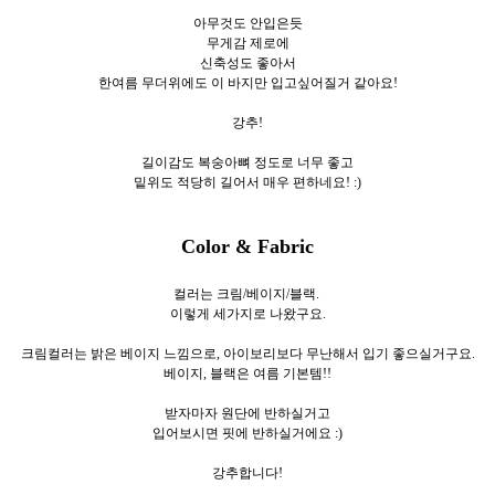
아무것도 안입은듯
무게감 제로에
신축성도 좋아서
한여름 무더위에도 이 바지만 입고싶어질거 같아요!
강추!
길이감도 복숭아뼈 정도로 너무 좋고
밑위도 적당히 길어서 매우 편하네요! :)
Color & Fabric
컬러는 크림/베이지/블랙.
이렇게 세가지로
나왔구요.
크림컬러는 밝은 베이지 느낌으로, 아이보리보다 무난해서 입기 좋으실거구요.
베이지, 블랙은 여름 기본템!!
받자마자 원단에 반하실거고
입어보시면 핏에 반하실거에요 :)
강추합니다!