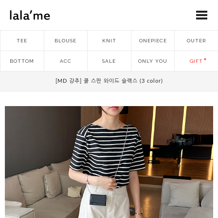
TEE
BLOUSE
KNIT
ONEPIECE
OUTER
BOTTOM
ACC
SALE
ONLY YOU
GIFT
[MD 강추] 쿨 스판 와이드 슬랙스 (3 color)