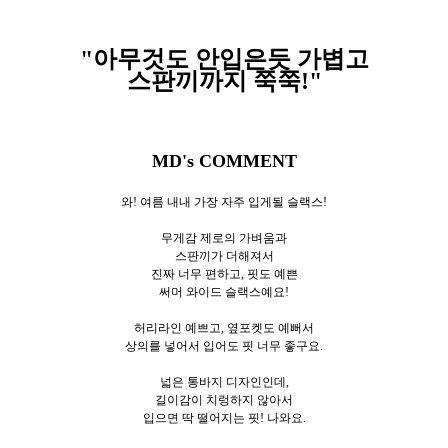
"아무것도 안입은듯 가볍고
스판끼까지 쭉쭉!"
MD's COMMENT
와! 여름 내내 가장 자주 입게될 슬랙스!
무게감 제로의 가벼움과
스판끼가 더해져서
진짜 너무 편하고, 핏도 예쁜
써머 와이드 슬랙스예요!
허리라인 예쁘고, 옆포켓도 예뻐서
상의를 넣어서 입어도 핏 너무 좋구요.
넓은 통바지 디자인인데,
길이감이 치렁하지 않아서
입으면 딱 떨어지는 핏! 나와요.