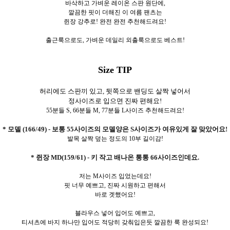
바삭하고 가벼운 레이온 스판 원단에,
깔끔한 핏이 더해진 이 여름 팬츠는
쥔장 강추로! 완전 완전 추천해드려요!
출근룩으로도, 가벼운 데일리 외출룩으로도 베스트!
Size TIP
허리에도 스판끼 있고, 뒷쪽으로 밴딩도 살짝 넣어서
정사이즈로 입으면 진짜 편해요!
55분들 S, 66분들 M, 77분들 L사이즈 추천해드려요!
* 모델 (166/49) - 보통 55사이즈의 모델양은 S사이즈가 여유있게 잘 맞았어요!
발목 살짝 덮는 정도의 10부 길이감!
* 쥔장 MD(159/61) - 키 작고 배나온 통통 66사이즈인데요.
저는 M사이즈 입었는데요!
핏 너무 예쁘고, 진짜 시원하고 편해서
바로 겟했어요!
블라우스 넣어 입어도 예쁘고,
티셔츠에 바지 하나만 입어도 적당히 갖춰입은듯 깔끔한 룩 완성되요!