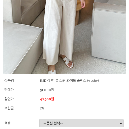
상품명
[MD 강추] 쿨 스판 와이드 슬랙스 (3 color)
판매가
51,000원
할인가
48,500원
적립금
1%
색상