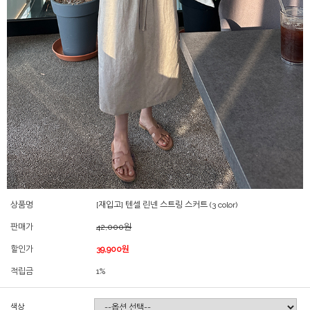
상품명
[재입고] 텐셀 린넨 스트링 스커트 (3 color)
판매가
42,000원
할인가
39,900원
적립금
1%
색상