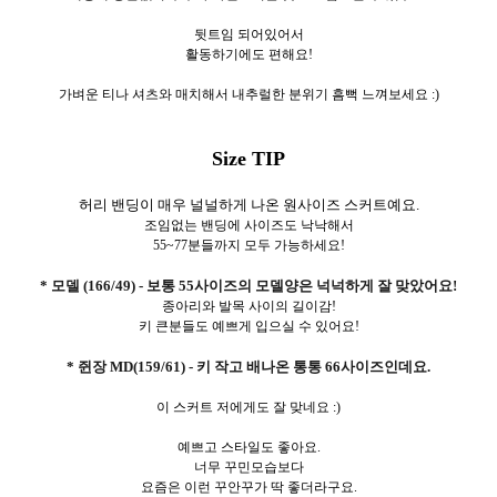
뒷트임 되어있어서
활동하기에도 편해요!
가벼운 티나 셔츠와 매치해서 내추럴한 분위기 흠뻑 느껴보세요 :)
Size TIP
허리 밴딩이 매우 널널하게 나온 원사이즈 스커트예요.
조임없는 밴딩에 사이즈도 낙낙해서
55~77분들까지 모두 가능하세요!
* 모델 (166/49) - 보통 55사이즈의 모델양은 넉넉하게 잘 맞았어요!
종아리와 발목 사이의 길이감!
키 큰분들도 예쁘게 입으실 수 있어요!
* 쥔장 MD(159/61) - 키 작고 배나온 통통 66사이즈인데요.
이 스커트 저에게도 잘 맞네요 :)
예쁘고 스타일도 좋아요.
너무 꾸민모습보다
요즘은 이런 꾸안꾸가 딱 좋더라구요.