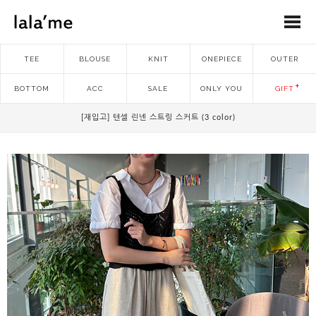
TEE
BLOUSE
KNIT
ONEPIECE
OUTER
BOTTOM
ACC
SALE
ONLY YOU
GIFT
[재입고] 텐셀 린넨 스트링 스커트 (3 color)