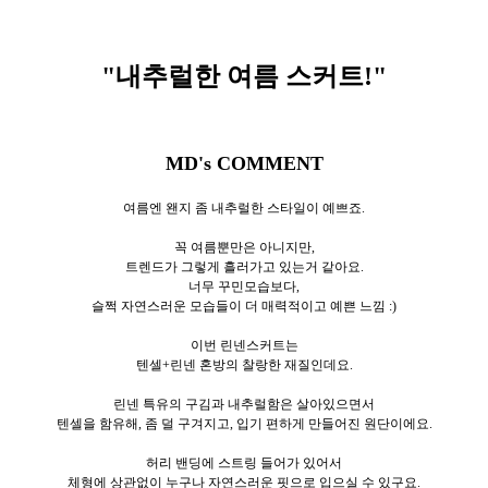
"내추럴한 여름 스커트
!"
MD's COMMENT
여름엔 왠지 좀 내추럴한 스타일이 예쁘죠.
꼭 여름뿐만은 아니지만,
트렌드가 그렇게 흘러가고 있는거 같아요.
너무 꾸민모습보다,
슬쩍 자연스러운 모습들이 더 매력적이고 예쁜 느낌 :)
이번 린넨스커트는
텐셀+린넨 혼방의 찰랑한 재질인데요.
린넨 특유의 구김과 내추럴함은 살아있으면서
텐셀을 함유해, 좀 덜 구겨지고, 입기 편하게 만들어진 원단이에요.
허리 밴딩에 스트링 들어가 있어서
체형에 상관없이 누구나 자연스러운 핏으로 입으실 수 있구요.