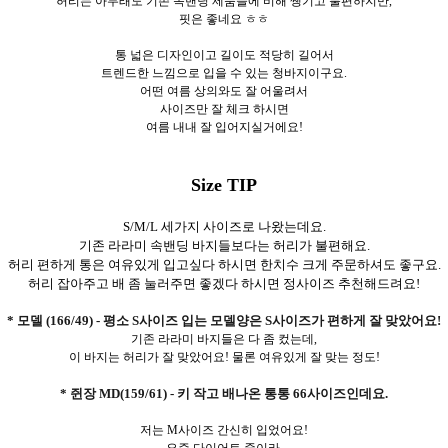
허리는 아무래도 기존 속밴딩 제품들에 비해 쨍기고 불편하지만,
핏은 좋네요 ㅎㅎ
통 넓은 디자인이고 길이도 적당히 길어서
트렌드한 느낌으로 입을 수 있는 청바지이구요.
어떤 여름 상의와도 잘 어울려서
사이즈만 잘 체크 하시면
여름 내내 잘 입어지실거에요!
Size TIP
S/M/L 세가지 사이즈로 나왔는데요.
기존 라라미 속밴딩 바지들보다는 허리가 불편해요.
허리 편하게 통은 여유있게 입고싶다 하시면 한치수 크게 주문하셔도 좋구요.
허리 잡아주고 배 좀 눌러주면 좋겠다 하시면 정사이즈 추천해드려요!
* 모델 (166/49) - 평소 S사이즈 입는 모델양은 S사이즈가 편하게 잘 맞았어요!
기존 라라미 바지들은 다 좀 컸는데,
이 바지는 허리가 잘 맞았어요! 물론 여유있게 잘 맞는 정도!
* 쥔장 MD(159/61) - 키 작고 배나온 통통 66사이즈인데요.
저는 M사이즈 간신히 입었어요!
요즘 다이어트 중이라