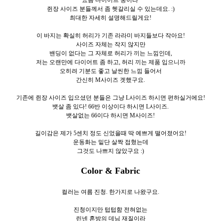
쥔장 사이즈 분들께서 좀 헷갈리실 수 있는데요. :)
최대한 자세히 설명해드릴게요!
이 바지는 확실히 허리가 기존 라라미 바지들보다 작아요!
사이즈 자체는 작지 않지만
밴딩이 없다는 그 자체로 허리가 끼는 느낌인데,
저는 오랜만에 다이어트 좀 하고, 허리 끼는 제품 입으니까
오히려 기분도 좋고 날씬한 느낌 들어서
간신히 M사이즈 겟했구요.
기존에 쥔장 사이즈 입으셨던 분들은 그냥 L사이즈 하시면 편하실거에요!
뱃살 좀 있다! 66반 이상이다 하시면 L사이즈.
뱃살없는 66이다 하시면 M사이즈!
길이감은 제가 5센치 정도 신었을때 딱 예쁘게 떨어졌어요!
운동화는 밑단 살짝 접혔는데
그것도 나쁘지 않았구요 :)
Color & Fabric
컬러는 여름 진청. 한
가지로
나왔구요.
진청이지만 텁텁함 전혀없는
린넨 혼방의 데님 재질이라