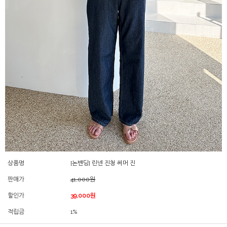
상품명
[논밴딩] 린넨 진청 써머 진
판매가
41,000원
할인가
39,000원
적립금
1%