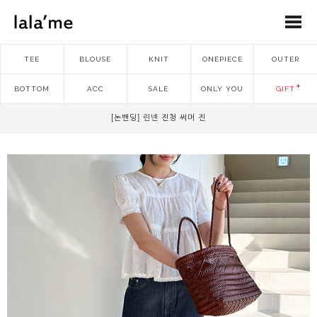
TEE
BLOUSE
KNIT
ONEPIECE
OUTER
BOTTOM
ACC
SALE
ONLY YOU
GIFT
[논밴딩] 린넨 진청 써머 진