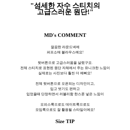
"섬세한 자수 스티치의
고급스러운 원단!
"
MD's COMMENT
깔끔한 라운드넥에
퍼프소매 블라우스예요!
뒷버튼으로 고급스러움을 살렸구요.
전체 스티치로 표현된 원단 자체에서 주는 유니크한 느낌이
실제로는 사진보다 훨씬 더 예뻐요!
전체 뒷버튼으로 오픈되는 디자인이고,
입고 벗기도 편하고
입었을때 단정하면서 러블리함 한스푼 넣은 느낌이
오피스룩으로도 데이트룩으로도
모임룩으로도 잘 활용될 스타일이에요!
Size TIP