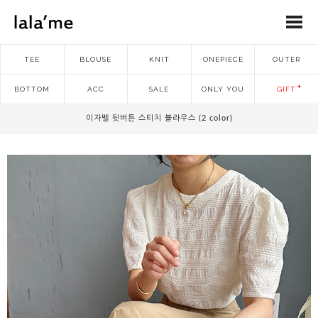
TEE
BLOUSE
KNIT
ONEPIECE
OUTER
BOTTOM
ACC
SALE
ONLY YOU
GIFT
이자벨 뒷버튼 스티치 블라우스 (2 color)