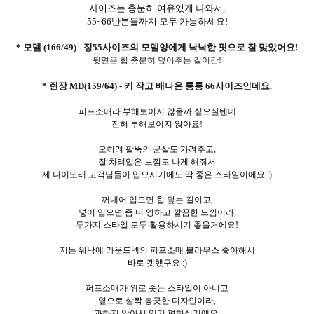
사이즈는 충분히 여유있게 나와서,
55~66반분들까지 모두 가능하세요!
* 모델 (166/49) - 정55사이즈의 모델양에게 낙낙한 핏으로 잘 맞았어요!
뒷면은 힙 충분히 덮어주는 길이감!
* 쥔장 MD(159/64) - 키 작고 배나온 통통 66사이즈인데요.
퍼프소매라 부해보이지 않을까 싶으실텐데
전혀 부해보이지 않아요!
오히려 팔뚝의 군살도 가려주고,
잘 차려입은 느낌도 나게 해줘서
제 나이또래 고객님들이 입으시기에도 딱 좋은 스타일이에요 :)
꺼내어 입으면 힙 덮는 길이고,
넣어 입으면 좀 더 영하고 깔끔한 느낌이라,
두가지 스타일 모두 활용하시기 좋을거에요!
저는 워낙에 라운드넥의 퍼프소매 블라우스 좋아해서
바로 겟했구요 :)
퍼프소매가 위로 솟는 스타일이 아니고
옆으로 살짝 봉긋한 디자인이라,
과하지 않아서 입기 편하실거에요.