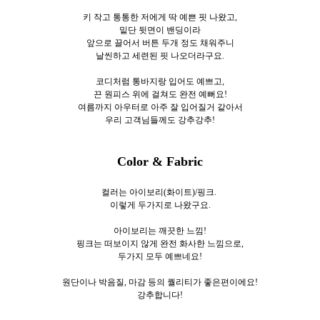
키 작고 통통한 저에게 딱 예쁜 핏 나왔고,
밑단 뒷면이 밴딩이라
앞으로 끌어서 버튼 두개 정도 채워주니
날씬하고 세련된 핏 나오더라구요.
코디처럼 통바지랑 입어도 예쁘고,
끈 원피스 위에 걸쳐도 완전 예뻐요!
여름까지 아우터로 아주 잘 입어질거 같아서
우리 고객님들께도 강추강추!
Color & Fabric
컬러는 아이보리(화이트)/핑크.
이렇게 두가지로 나왔구요.
아이보리는 깨끗한 느낌!
핑크는 떠보이지 않게 완전 화사한 느낌으로,
두가지 모두 예쁘네요!
원단이나 박음질, 마감 등의 퀄리티가 좋은편이에요!
강추합니다!