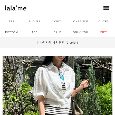
TEE
BLOUSE
KNIT
ONEPIECE
OUTER
BOTTOM
ACC
SALE
ONLY YOU
GIFT
T 사각사각 셔츠 점퍼 (2 color)