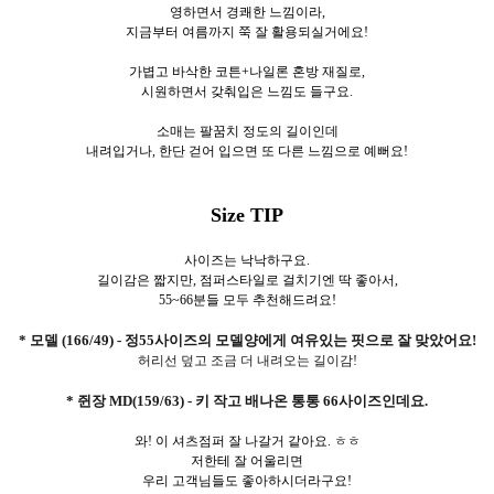
영하면서 경쾌한 느낌이라,
지금부터 여름까지 쭉 잘 활용되실거에요!
가볍고 바삭한 코튼+나일론 혼방 재질로,
시원하면서 갖춰입은 느낌도 들구요.
소매는 팔꿈치 정도의 길이인데
내려입거나, 한단 걷어 입으면 또 다른 느낌으로 예뻐요!
Size TIP
사이즈는 낙낙하구요.
길이감은 짧지만, 점퍼스타일로 걸치기엔 딱 좋아서,
55~66분들 모두 추천해드려요!
* 모델 (166/49) - 정55사이즈의 모델양에게 여유있는 핏으로 잘 맞았어요!
허리선 덮고 조금 더 내려오는 길이감!
* 쥔장 MD(159/63) - 키 작고 배나온 통통 66사이즈인데요.
와! 이 셔츠점퍼 잘 나갈거 같아요. ㅎㅎ
저한테 잘 어울리면
우리 고객님들도 좋아하시더라구요!