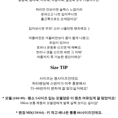
등원룩, 동네룩, 마트룩, 여행지룩, 일상룩 모두 가능하구요!
허리만 안보이면 슬랙스 느낌이라
로퍼신고 니트 입어주시면
출근룩으로도 손색없어요!
입어보시면 우와! 소리 나올만한 팬츠예요 :)
여름버전은 겨울버전보다 좀더 짧게 나왔고,
트임이 있어서
로퍼나 운동화 신으면 딱 예뻐요.
쪼리나 샌들 신으면 세련 그 자체!
여름까지 쭉 가능한 원단이에요!
Size TIP
사이즈는 원사이즈인데요.
허리밴딩에 스판끼가 아주 충분해서
55~66반까지
편하게 잘 맞으실거에요!
* 모델 (166/49) - 평소 S사이즈 입는 모델양은 이 팬츠 여유있게 잘 맞았어요!
166cm 보통 체형의 모델양에게 발목 살짝 보이는 길이감!
* 쥔장 MD(159/64) - 키 작고 배나온 통통 66사이즈인데요.