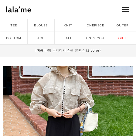
TEE
BLOUSE
KNIT
ONEPIECE
OUTER
BOTTOM
ACC
SALE
ONLY YOU
GIFT
[여름버전] 크레이지 스판 슬랙스 (2 color)