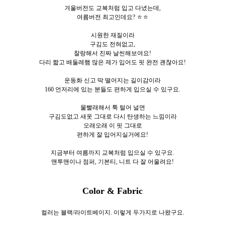
겨울버전도 교복처럼 입고 다녔는데,
여름버전 최고인데요? ㅎㅎ
시원한 재질이라
구김도 전혀없고,
찰랑해서 진짜 날씬해보여요!
다리 짧고 배둘레햄 많은 제가 입어도 핏 완전 괜찮아요!
운동화 신고 딱 떨어지는 길이감이라
160 언저리에 있는 분들도 편하게 입으실 수 있구요.
물빨래해서 툭 털어 널면
구김도없고 새옷 그대로 다시 탄생하는 느낌이라
오래오래 이 핏 그대로
편하게 잘 입어지실거에요!
지금부터 여름까지 교복처럼 입으실 수 있구요.
맨투맨이나 점퍼, 기본티, 니트 다 잘 어울려요!
Color & Fabric
컬러는 블랙/라이트베이지. 이렇게 두
가지로
나왔구요.