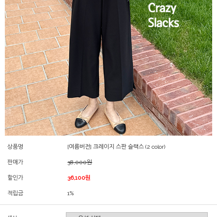
상품명
[여름버전] 크레이지 스판 슬랙스 (2 color)
판매가
38,000원
할인가
36,100원
적립금
1%