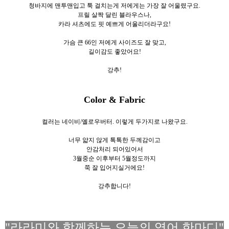
청바지에 맨투맨입고 툭 걸치는게 저에게는 가장 잘 어울렸구요.
프릴 살짝 달린 블라우스나,
카라 셔츠에도 핏 예쁘게 어울리더라구요!
가슴 큰 66인 저에게 사이즈도 잘 맞고,
길이감도 좋았어요!
강추!
Color & Fabric
컬러는 네이비/옐로우버터. 이렇게 두가
지로
나왔구요.
너무 얇지 않게 톡톡한 두께감이고
안감처리 되어있어서
3월중순 이후부터 5월정도까지
쭉 잘 입어지실거에요!
강추합니다!
"라라미와 함께하는 오늘의 영어 한마디"