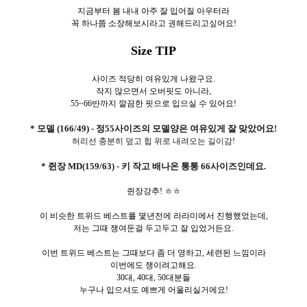
지금부터 봄 내내 아주 잘 입어질 아우터라
꼭 하나쯤 소장해보시라고 권해드리고싶어요!
Size TIP
사이즈 적당히 여유있게 나왔구요.
작지 않으면서 오버핏도 아니라,
55~66반까지 깔끔한 핏으로 입으실 수 있어요!
* 모델 (166/49) - 정55사이즈의 모델양은 여유있게 잘 맞았어요!
허리선 충분히 덮고 힙 위로 내려오는 길이감!
* 쥔장 MD(159/63) - 키 작고 배나온 통통 66사이즈인데요.
쥔장강추! ㅎㅎ
이 비슷한 트위드 베스트를 몇년전에 라라미에서 진행했었는데,
저는 그때 쟁여둔걸 두고두고 잘 입었거든요.
이번 트위드 베스트는 그때보다 좀 더 영하고, 세련된 느낌이라
이번에도 쟁이려고해요.
30대, 40대, 50대분들
누구나 입으셔도 예쁘게 어울리실거에요!