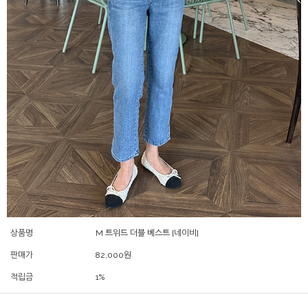
상품명
M 트위드 더블 베스트 [네이비]
판매가
82,000
원
적립금
1%