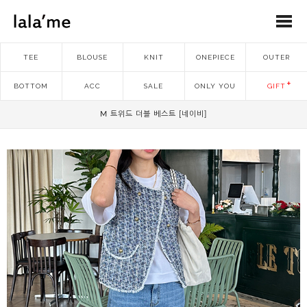
TEE
BLOUSE
KNIT
ONEPIECE
OUTER
BOTTOM
ACC
SALE
ONLY YOU
GIFT
M 트위드 더블 베스트 [네이비]