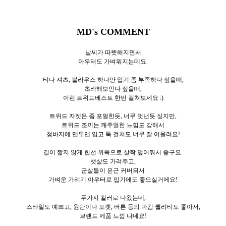
MD's COMMENT
날씨가 따뜻해지면서
아우터도 가벼워지는데요.
티나 셔츠, 블라우스 하나만 입기 좀 부족하다 싶을때,
초라해보인다 싶을때,
이런 트위드베스트 한번 걸쳐보세요 :)
트위드 자켓은 좀 포멀한듯, 너무 멋낸듯 싶지만,
트위드 조끼는 캐주얼한 느낌도 강해서
청바지에 맨투맨 입고 툭 걸쳐도 너무 잘 어울려요!
길이 짧지 않게 힙선 위쪽으로 살짝 덮어줘서 좋구요.
뱃살도 가려주고,
군살들이 은근 커버되서
가벼운 가리기 아우터로 입기에도 좋으실거에요!
두가지 컬러로 나왔는데,
스타일도 예쁘고, 원단이나 포켓, 버튼 등의 마감 퀄리티도 좋아서,
브랜드 제품 느낌 나네요!