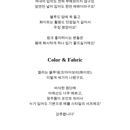
꺼내어 입어도 전혀 부해보이지 않구요.
앞면만 넣어 입어도 완전 예쁘더라구요!
블루도 맘에 쏙 들고
화이트는 활용도 만점일거 같아서
두장 쟁였어요!
핑크 좋아하시는 분들은
봄에 화사하게 하나 입기 좋으실거에요!
Color & Fabric
컬러는 블루/핑크/아이보리(화이트).
이렇게 세가지
나왔구요.
바삭한 원단에
어깨선도 너무 예쁘고,
뒷주름이 포인트 되어서
누가 입어도 기본으로 예쁠 스타일의 셔츠예요!
강추합니다!