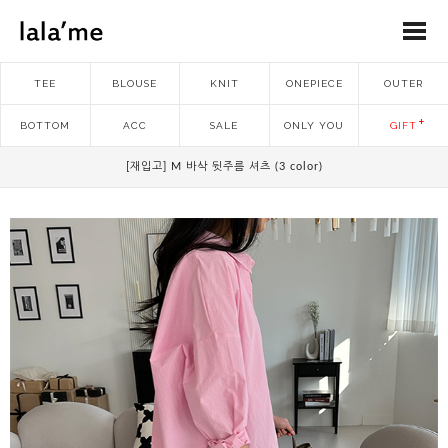
TEE
BLOUSE
KNIT
ONEPIECE
OUTER
BOTTOM
ACC
SALE
ONLY YOU
GIFT
[재입고] M 바삭 뒷주름 셔츠 (3 color)