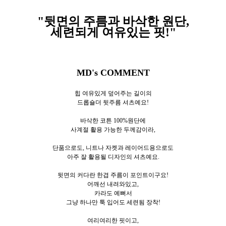
"뒷면의 주름과 바삭한 원단,
세련되게 여유있는 핏!
"
MD's COMMENT
힙 여유있게 덮어주는 길이의
드롭숄더 뒷주름 셔츠예요!
바삭한 코튼 100%원단에
사계절 활용 가능한 두께감이라,
단품으로도, 니트나 자켓과 레이어드용으로도
아주 잘 활용될 디자인의 셔츠예요.
뒷면의 커다란 한겹 주름이 포인트이구요!
어깨선 내려와있고,
카라도 예뻐서
그냥 하나만 툭 입어도 세련됨 장착!
여리여리한 핏이고,