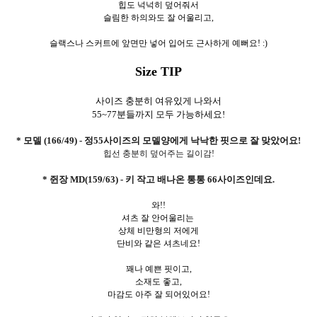
힙도 넉넉히 덮어줘서
슬림한 하의와도 잘 어울리고,
슬랙스나 스커트에 앞면만 넣어 입어도 근사하게 예뻐요! :)
Size TIP
사이즈 충분히 여유있게 나와서
55~77분들까지 모두 가능하세요!
* 모델 (166/49) - 정55사이즈의 모델양에게 낙낙한 핏으로 잘 맞았어요!
힙선 충분히 덮어주는 길이감!
* 쥔장 MD(159/63) - 키 작고 배나온 통통 66사이즈인데요.
와!!
셔츠 잘 안어울리는
상체 비만형의 저에게
단비와 같은 셔츠네요!
꽤나 예쁜 핏이고,
소재도 좋고,
마감도 아주 잘 되어있어요!