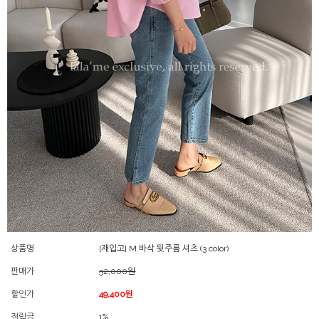
상품명
[재입고] M 바삭 뒷주름 셔츠 (3 color)
판매가
52,000원
할인가
49,400원
적립금
1%