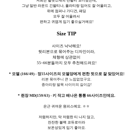
저희는 벨벳소재의 반팔티 코디했는데,
그냥 일반 라운드 긴팔티나, 폴라티랑 입어도 잘 어울리고,
위에 점퍼나 가디건, 패딩
모두 잘 어울려서
편하고 귀엽게 입기 좋으실거에요!
Size TIP
사이즈 낙낙해요!
뒷리본으로 묶어주는 디자인이라,
체형에 상관없이
55~66분들까지 모두 추천해드려요!
* 모델 (166/49) - 정55사이즈의 모델양에게 편한 핏으로 잘 맞았어요!
리본 묶어주니 큰 느낌없었구요.
종아리랑 발목 사이이의 길이감!
* 쥔장 MD(159/63) - 키 작고 배나온 통통 66사이즈인데요.
은근 귀여운 원피스예요. ㅎㅎ
저렴하지만, 막 저렴한 티 나지 않고,
잔잔한 블랙 코듀로이라
보온성있게 입기 좋아요.