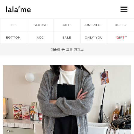
TEE
BLOUSE
KNIT
ONEPIECE
OUTER
BOTTOM
ACC
SALE
ONLY YOU
GIFT
애슐리 끈 포켓 원피스