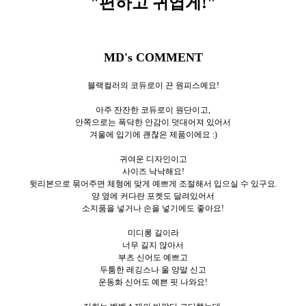
"편하고 귀엽게
!"
MD's COMMENT
블랙컬러의 코듀로이 끈 원피스예요!
아주 잔잔한 코듀로이 원단이고,
안쪽으로는 폭닥한 안감이 덧대어져 있어서
겨울에 입기에 괜찮은 제품이에요 :)
귀여운 디자인이고
사이즈 낙낙해요!
뒷리본으로 묶어주면 체형에 맞게 예쁘게 조절해서 입으실 수 있구요.
양 옆에 커다란 포켓도 달려있어서
소지품을 넣거나 손을 넣기에도 좋아요!
미디롱 길이라
너무 길지 않아서
부츠 신어도 예쁘고
두툼한 레깅스나 울 양말 신고
운동화 신어도 예쁜 핏 나와요!