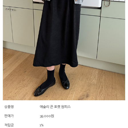
상품명
애슐리 끈 포켓 원피스
판매가
39,000
원
적립금
1%