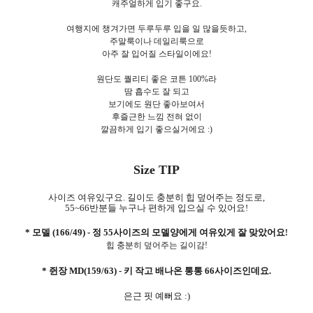
캐주얼하게 입기 좋구요.
여행지에 챙겨가면 두루두루 입을 일 많을듯하고,
주말룩이나 데일리룩으로
아주 잘 입어질 스타일이에요!
원단도 퀄리티 좋은 코튼 100%라
땀 흡수도 잘 되고
보기에도 원단 좋아보여서
후즐근한 느낌 전혀 없이
깔끔하게 입기 좋으실거에요 :)
Size TIP
사이즈 여유있구요. 길이도 충분히 힙 덮어주는 정도로,
55~66반분들 누구나 편하게 입으실 수 있어요!
* 모델 (166/49) - 정 55사이즈의 모델양에게 여유있게 잘 맞았어요
!
힙 충분히 덮어주는 길이감!
* 쥔장 MD(159/63) - 키 작고 배나온 통통 66사이즈인데요.
은근 핏 예뻐요 :)