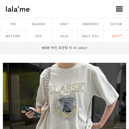
TEE
BLOUSE
KNIT
ONEPIECE
OUTER
BOTTOM
ACC
SALE
ONLY YOU
GIFT
NEW 버킨 프린팅 티 (4 color)