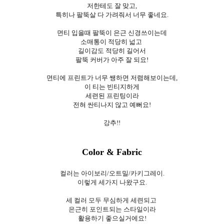
저한테도 잘 맞고,
특히나 팔뚝살 다 가려줘서 너무 좋네요.
면티 입을때 팔뚝이 은근 신경쓰이는데
소매통이 적당히 넓고
길이감도 적당히 길어서
팔뚝 커버가 아주 잘 되요!
면티에 프린트가 너무 쌩하면 저렴해보이는데,
이 티는 빈티지하게
세련된 프린팅이라
전혀 싼티나지 않고 예뻐요!
강추!!
Color & Fabric
컬러는 아이보리/오트밀/카키그레이.
이렇게 세가지 나왔구요.
세 컬러 모두 무심하게 세련되고
은근히 포인트되는 스타일이라
활용하기 좋으실거에요!