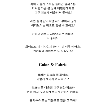
특히 이렇게 스트링 들어간 원피스는
저처럼 가슴 큰 상체 비만형에게도
아주 예쁘게 어울려서 좋아요!
라인 살짝 잡아주면 저도 부하지 않게
어려보이는 핏으로 입을 수 있어요!
편하고 예쁘고 사랑스러운 원피스!
딱 좋네요!
화이트도 이 디자인과 만나니까 너무 예뻐요.
한여름에 화이트는 또 사랑이죠!
Color & Fabric
컬러는 핑크/블랙/화이트.
이렇게 세
가지로
나왔구요.
핑크는 톤 다운된 아주 연한 핑크라
전혀 튀지 않고 실제로도 무난하게 예뻐요.
블랙/화이트는 기본으로 깔끔 그 자체!