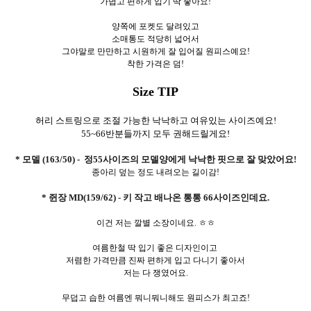
가볍고 편하게 입기 딱 좋아요!
양쪽에 포켓도 달려있고
소매통도 적당히 넓어서
그야말로 만만하고 시원하게 잘 입어질 원피스예요!
착한 가격은 덤!
Size TIP
허리 스트링으로 조절 가능한 낙낙하고 여유있는 사이즈예요!
55~66반분들까지 모두 권해드릴게요!
* 모델 (163/50) - 정55사이즈의 모델양에게 낙낙한 핏으로 잘 맞았어요!
종아리 덮는 정도 내려오는 길이감!
* 쥔장 MD(159/62) - 키 작고 배나온 통통 66사이즈인데요.
이건 저는 깔별 소장이네요. ㅎㅎ
여름한철 딱 입기 좋은 디자인이고
저렴한 가격만큼 진짜 편하게 입고 다니기 좋아서
저는 다 쟁였어요.
무덥고 습한 여름엔 뭐니뭐니해도 원피스가 최고죠!