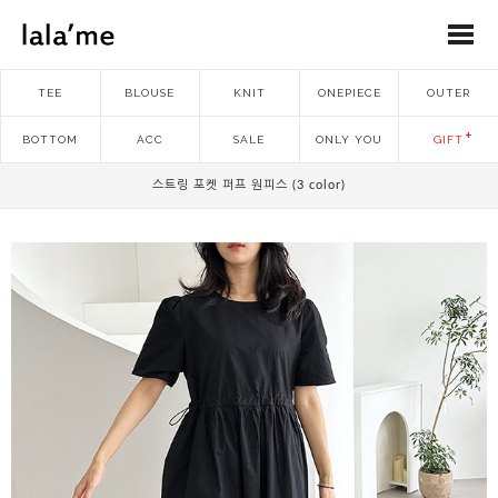
TEE
BLOUSE
KNIT
ONEPIECE
OUTER
BOTTOM
ACC
SALE
ONLY YOU
GIFT
스트링 포켓 퍼프 원피스 (3 color)