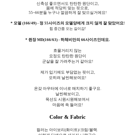
신축성 좋으면서도 탄탄한 원단이고,
몸에 적당히 맞는 핏으로,
55~66분들 누구나 깔끔하게 잘 맞으실거에요!
* 모델 (166/49) - 정 55사이즈의 모델양에게 크지 않게 잘 맞았어요
!
힙 중간쯤 오는 길이감!
* 쥔장 MD(166/63) -
하체비만의 66사이즈인데요.
흐물거리지 않는
요정도 탄탄한 원단이
군살을 잘 가려주는거 같아요!
제가 입기에도 부담없는 핏이고,
오히려 날씬해보여요!
온갖 아우터에 이너로 매치하기 좋구요.
날씬해보이고,
목선도 시원시원해보여서
마음에 쏙 들어요!
Color & Fabric
컬러는 아이보리(화이트)/크림/블랙.