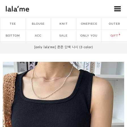
TEE
BLOUSE
KNIT
ONEPIECE
OUTER
BOTTOM
ACC
SALE
ONLY YOU
GIFT
[only lala'me] 쫀쫀 단색 나시 (3 color)