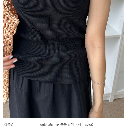
상품명
[only lala'me] 쫀쫀 단색 나시 (3 color)