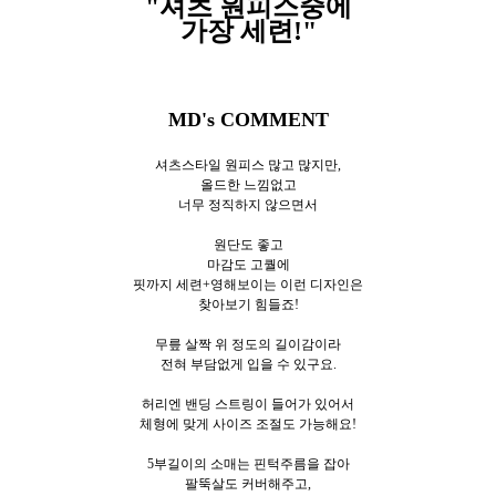
"셔츠 원피스중에
가장 세련!"
MD's COMMENT
셔츠스타일 원피스 많고 많지만,
올드한 느낌없고
너무 정직하지 않으면서
원단도 좋고
마감도 고퀄에
핏까지 세련+영해보이는 이런 디자인은
찾아보기 힘들죠!
무릎 살짝 위 정도의 길이감이라
전혀 부담없게 입을 수 있구요.
허리엔 밴딩 스트링이 들어가 있어서
체형에 맞게 사이즈 조절도 가능해요!
5부길이의 소매는 핀턱주름을 잡아
팔뚝살도 커버해주고,