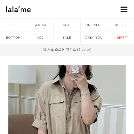
TEE
BLOUSE
KNIT
ONEPIECE
OUTER
BOTTOM
ACC
SALE
ONLY YOU
GIFT
M 셔츠 스트링 원피스 (2 color)