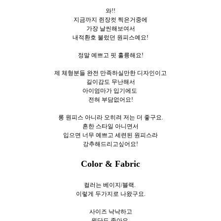
와!!
지금까지 쥔장컷 찍은거중에
가장 날씬해보여서
내적환호 불렀던 원피스예요!
정말 예쁘고 핏 훌륭해요!
제 체형분들 완전 만족하실만한 디자인이고
길이감도 무난해서
아이엄마가 입기에도
전혀 부담없어요!
롱 원피스 아니라 오히려 저는 더 좋구요.
흔한 스타일 아니면서
입으면 너무 예쁘고 세련된 원피스라
강추해드리고싶어요!
Color & Fabric
컬러는 베이지/블랙.
이렇게 두
가지로
나왔구요.
사이즈 낙낙하고
원단도 좋아요.