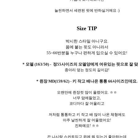
늘씬하면서 세련된 핏에 반하실거에요 :)
Size TIP
박시한 스타일 아니구요.
몸에 붙는 핏도 아니라서
55~66반분들 누구나 편하게 입으실 수 있어요!
* 모델 (163/50) - 정55사이즈의 모델양에게 여유있는 핏으로 잘 
종아리 덮는 정도의 길이감!
* 쥔장 MD(159/62) - 키 작고 배나온 통통 66사이즈인데요.
오랜만에 쥔장컷 많이 올렸어요. ㅎㅎ
너무 맘에들었고,
코디마다 잘 어울리고
저처럼 통통하고 키 작고 배 많이 나온 체형에도
아주 날씬하게 잘 어울렸어요!
진짜예요! ㅎㅎ
끈 나시랑 스커트입고 위에 뭐 입는거 좋아하는데