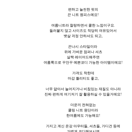
편하고 늘씬한 핏의
끈 니트 원피스예요!
여름니트라 찰랑하면서 쿨한 느낌이구요.
들러붙지 않고 사이즈도 적당히 여유있어서
뱃살 걱정 안하셔도 되고,
끈나시 스타일이라
위에 가벼운 점퍼나 셔츠
살짝 레이어드해주면
여름룩으로 꾸안꾸 예쁜코디 가능한 아이템이에요!
가격도 착한데
마감 퀄리티도 좋고,
너무 얇아서 늘어지거나 비침있는 재질도 아니라
진짜 편하게 여기저기 잘 활용하실 수 있을거에요!
더운끼 전혀없는
쿨링 니트 원단이라
한여름에도 가능해요!
가지고 계신 온갖 아우터들, 셔츠들, 가디건 등에
가볍게 코디해보시면