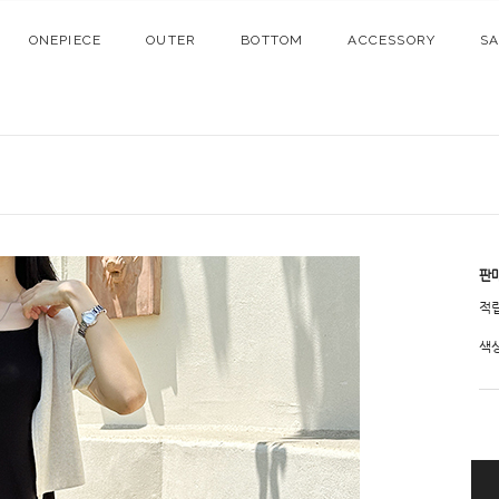
ONEPIECE
OUTER
BOTTOM
ACCESSORY
S
판
적
색