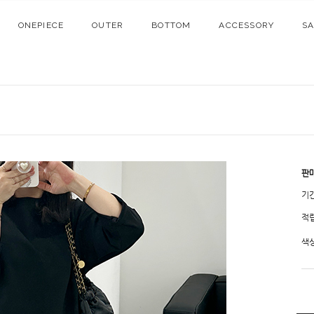
ONEPIECE
OUTER
BOTTOM
ACCESSORY
S
판
기
적
색