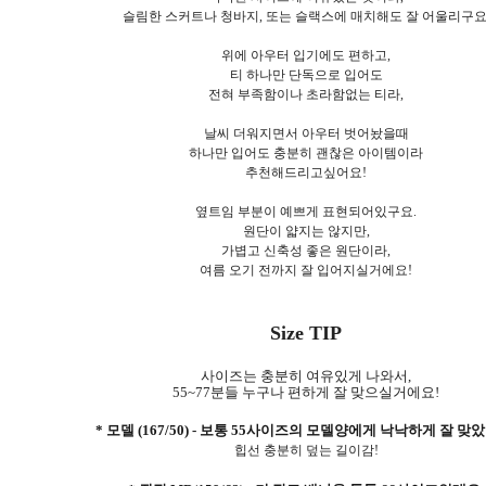
슬림한 스커트나 청바지, 또는 슬랙스에 매치해도 잘 어울리구요
위에 아우터 입기에도 편하고,
티 하나만 단독으로 입어도
전혀 부족함이나 초라함없는 티라,
날씨 더워지면서 아우터 벗어놨을때
하나만 입어도 충분히 괜찮은 아이템이라
추천해드리고싶어요!
옆트임 부분이 예쁘게 표현되어있구요.
원단이 얇지는 않지만,
가볍고 신축성 좋은 원단이라,
여름 오기 전까지 잘 입어지실거에요!
Size TIP
사이즈는 충분히 여유있게 나와서,
55~77분들 누구나 편하게 잘 맞으실거에요!
* 모델 (167/50) - 보통 55사이즈의 모델양에게 낙낙하게 잘 맞
힙선 충분히 덮는 길이감!