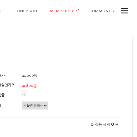
ALE
ONLY YOU
MEMBERSHIP
COMMUNITY
매가
44,000원
간할인가격
41,800원
립금
1%
상
0
총 상품 금액
원