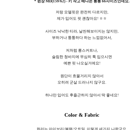
* 쥔장 MD(159/62) - 키 작고 배나온 통통 66사이즈인데요.
저랑 모델핏은 완전히 다르지만,
제가 입어도 핏 괜찮아요! ㅎㅎ
사이즈 낙낙한 티라, 날씬해보이지는 않지만,
부하거나 퉁퉁하다 하는 느낌없어서,
저처럼 롱스커트나,
슬림한 청바지에 무심히 툭 입으시면
예쁜 핏 나오실거에요!
원단이 흐물거리지 않아서
오히려 군살 드러나지 않구요.
하나만 입어도 후즐근하지 않아서 딱 좋네요!
Color & Fabric
컬러는 아이보리/블랙/오트밀. 이렇게 세가지 나왔구요.