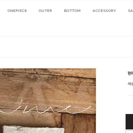
ONEPIECE
OUTER
BOTTOM
ACCESSORY
S
판
색