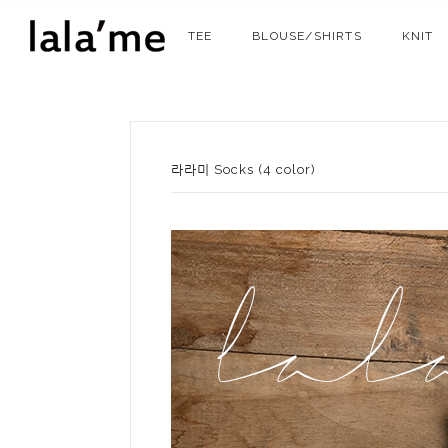
TEE
BLOUSE/SHIRTS
KNIT
라라미 Socks (4 color)