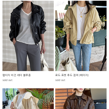
램터치 비건 레더 블루종
로드 포켓 후드 점퍼 [베이지]
sold out
sold out