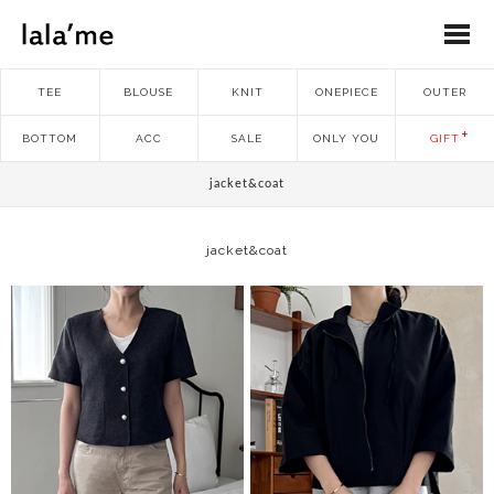
TEE
BLOUSE
KNIT
ONEPIECE
OUTER
BOTTOM
ACC
SALE
ONLY YOU
GIFT
jacket&coat
jacket&coat