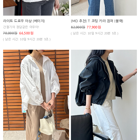
라이트 드로우 야상 [베이지]
[MD 추천] T 코팅 카라 점퍼 [블랙]
간절기의 정답같은 아우터!
82,000원
77,900원
70,000원
66,500원
( 남은 시간: 10일 9시간 20분 3초 )
( 남은 시간: 10일 9시간 20분 3초 )