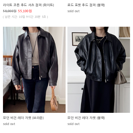
라이트 코튼 후드 셔츠 점퍼 [화이트]
로드 포켓 후드 점퍼 [블랙]
58,000원
55,100원
sold out
( 남은 시간: 10일 9시간 20분 3초 )
모던 비건 레더 자켓 [브라운]
모던 비건 레더 자켓 [블랙]
sold out
sold out