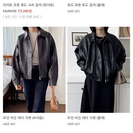
라이트 코튼 후드 셔츠 점퍼 [화이트]
로드 포켓 후드 점퍼 [블랙]
58,000원
55,100원
sold out
( 남은 시간: 11일 39분 34초 )
모던 비건 레더 자켓 [브라운]
모던 비건 레더 자켓 [블랙]
sold out
sold out