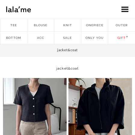
TEE
BLOUSE
KNIT
ONEPIECE
OUTER
BOTTOM
ACC
SALE
ONLY YOU
GIFT
jacket&coat
jacket&coat