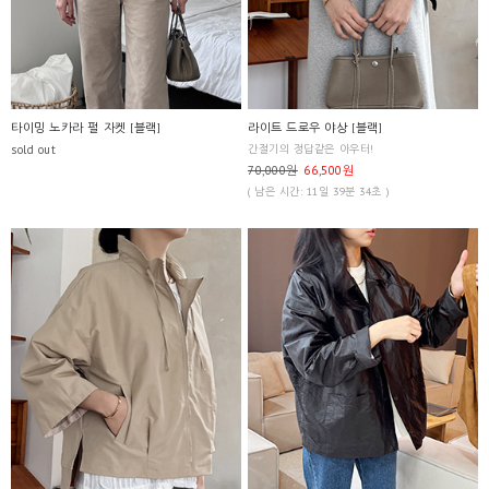
타이밍 노카라 펄 자켓 [블랙]
라이트 드로우 야상 [블랙]
sold out
간절기의 정답같은 아우터!
70,000원
66,500원
( 남은 시간: 11일 39분 34초 )