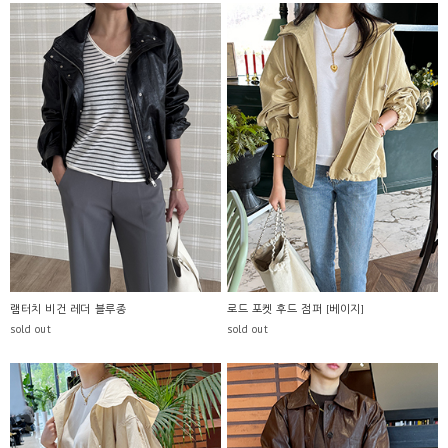
램터치 비건 레더 블루종
로드 포켓 후드 점퍼 [베이지]
sold out
sold out