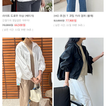
라이트 드로우 야상 [베이지]
[MD 추천] T 코팅 카라 점퍼 [블랙]
간절기의 정답같은 아우터!
82,000원
77,900원
70,000원
66,500원
( 남은 시간: 11일 39분 34초 )
( 남은 시간: 11일 39분 34초 )